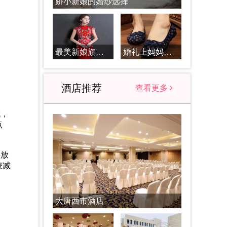
娇小新娘的婚纱选择
最美新娘旗袍搭配必知
婚礼上妈妈服装应该怎么搭配_婚礼妈妈服装搭配原则
酒店推荐
查看更多
哦，
点
事放
较减
大唐西市酒店