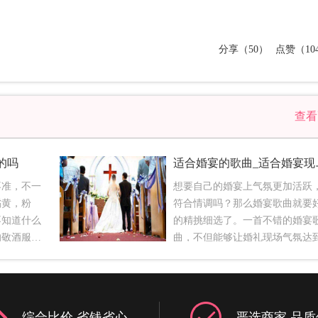
分享（50）
点赞（10
查
的吗
适合婚宴
不准，不一
想要自己的婚宴上气氛更加活跃
橘黄，粉
符合情调吗？那么婚宴歌曲就要
不知道什么
的精挑细选了。一首不错的婚宴
的敬酒服就
曲，不但能够让婚礼现场气氛达
意的，但一
个高潮，同时也能彰显新人的品
结婚是喜
今天欣婚网就给你介绍一下婚宴
、优雅藕色
有哪些。一、开场迎宾环节1. 梦
服一定要红
婚礼2. 出嫁3. 世界最美的风景4.
综合比价 省钱省心
严选商家 品质