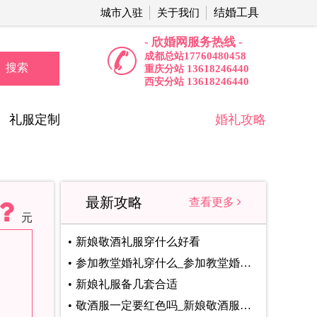
结婚工具
城市入驻
关于我们
- 欣婚网服务热线 -
17760480458
成都总站
搜索
13618246440
重庆分站
13618246440
西安分站
礼服定制
婚礼攻略
最新攻略
查看更多
元
新娘敬酒礼服穿什么好看
参加教堂婚礼穿什么_参加教堂婚礼着装注意事项
新娘礼服备几套合适
敬酒服一定要红色吗_新娘敬酒服颜色选择