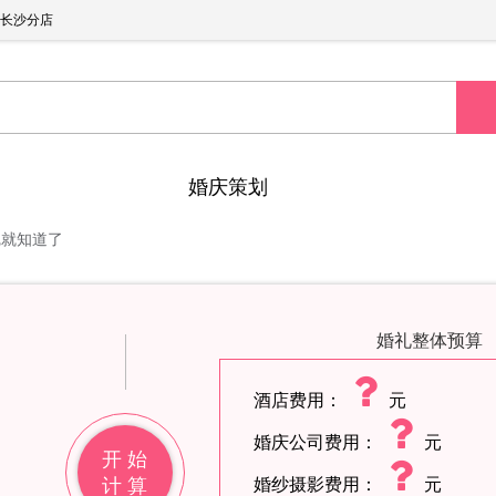
长沙分店
婚庆策划
完就知道了
婚礼整体预算
酒店费用：
元
婚庆公司费用：
元
开 始
计 算
婚纱摄影费用：
元