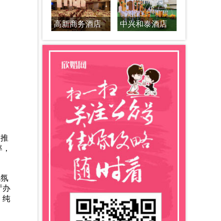
高新商务酒店
中兴和泰酒店
种推
率，
气氛
厅办
，纯