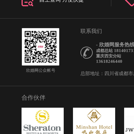
色吗藕色新娘礼服彰显出
优雅之美，金色图纹镶嵌
相结合带来一种与众不同
且藕色与肤色贴合，能够
联系我们
线与肤色衬托得更加亮丽
新蓝色新娘礼服——敬酒
- 欣婚网服务热线 
定要红色吗清新蓝色新娘
18140173
成都总站
抹蓝能将你衬托得更加清
重庆西安分站
单而又不失华丽的褶皱，
13618246440
衬托得更加优雅高贵。无
欣婚网公众帐号
总部地址：四川省成都市成华
增添了一抹俏皮与活力。
色新娘礼服——敬酒服敬
红色吗粉色一直都被认为
色，但这几款新娘礼服的
合作伙伴
爱中增添了一丝高贵与浪
条勾勒出完美好身材，更
的高贵突显出来，充满垂
显现出新娘修长的身材。
槟色新娘礼服——敬酒服