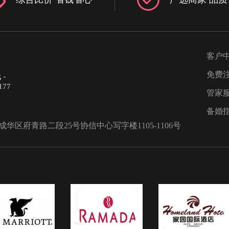
一种别致的
Because Of You5. 爱情证书6. 今
，与藕荷色
要嫁给我7. 激情燃烧的岁月8. Past
的感觉。而
reflections9. 给你们10.就是爱你
将新娘的曲
新郎入场环节1. 喜欢喜欢2. Marr
出色二、清
me3. The Man4. San Francisco5. C
客户
服敬酒服一
you feel it6. 我是你的大猩猩7. Th
免费
-
礼服，这一
medallion calls8. 为你钟情9. 特
177
纯动人，简
10. 一家一三、新娘入场环节1. B
管家
将整件礼服
Choeus2. Canon in D3. The sally
备婚
疑又给礼服
gardens4. 婚礼进行曲5. 婚礼进行
区府青路二段25号协信中心写字楼1105-1106号
三：高贵粉
婚礼进行曲7. 费加罗的婚礼8. Giv
酒服一定要
Me Your Hand9. do10. Ave Mari
是可爱的颜
新人致辞环节1. 蒲公英的约定_伴
设计却在可
一路上有你3. 天生注定4. Two Les
漫。白色金
Lonely People In The World5. 
好的将礼服
爱祝贺6. 你是爱7. First Of May8.
坠感的裙板
天爱你多一些_纯音乐9. 懂你10.
四、璀璨香
代价五、新人退场环节1. love wil
敬酒服一定
keep us alive2. 欢乐颂3. 爱你