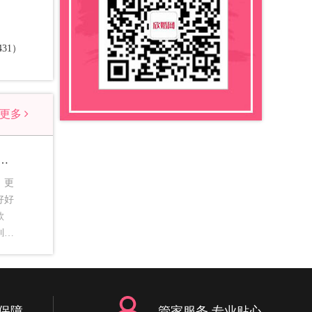
431）
看更多
的歌曲_适合婚宴现场放的歌曲
，更
好好
歌
到一
味。
歌曲
中的
保障
管家服务 专业贴心