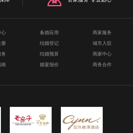
天你
el
 二、
y
an
中心
备婚应用
商家服务
e
注册
结婚登记
城市入驻
别的人
r
服务
结婚预算
商家中心
指南
婚宴报价
商务合作
曲6.
e
a 四、
奏2.
s
今晚为
 每
 爱的
l
不是两三