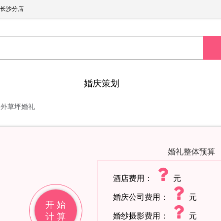
长沙分店
婚庆策划
户外草坪婚礼
婚礼整体预算
酒店费用：
元
婚庆公司费用：
元
开 始
计 算
婚纱摄影费用：
元