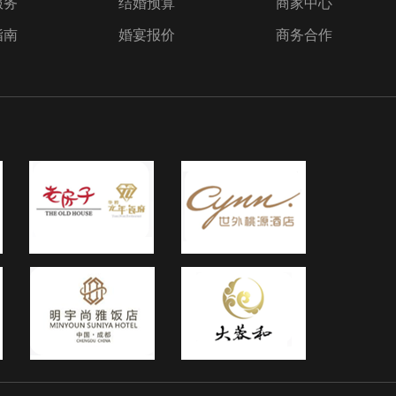
服务
结婚预算
商家中心
能已
跟他
指南
婚宴报价
商务合作
己满
签署
条条
主持
差
朋
婚礼
但是
整场
，最
礼公
下，
砸婚
要选
未必
人，
你的