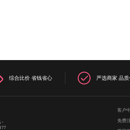
一样大或不
新人在台上台下乱窜，还要因地
酒杯的要求
营造出相对温馨的仪式氛围。这
行。摆放香
程设计在跟司仪见面的时候，都
是要求所有
跟他交流一下，可以从他的描述
中间不能抽
视他的设计是否合适。3、听声音
求饭店选择
发音在挑选婚礼司仪时，最重要
此要求。最
点就是听声音，长得好看与否并
以用做摆香
要，但是声音一定要有足够的吸
的接触面积
和感染力。男司仪的声音一定要
不稳固，酒
而有张力，女司仪的声音则要温
婚礼香槟塔
有磁性。在选择司仪时，可以先
大，摆放
们进行沟通，注意要用普通话进
综合比价 省钱省心
严选商家 品质
在舞台上面
流，这样你才能够听听他的声音
些碰撞的危
给人舒服的感觉。同时还能听听
的普通话是否标准，吐字是否足
晰。4、相中好司仪要及时签订合
客户
你相中的好司仪，一定要先预定
来，因为结婚的人很多，好司仪
免费
-
人都会抢，所以最好提前一年半
177