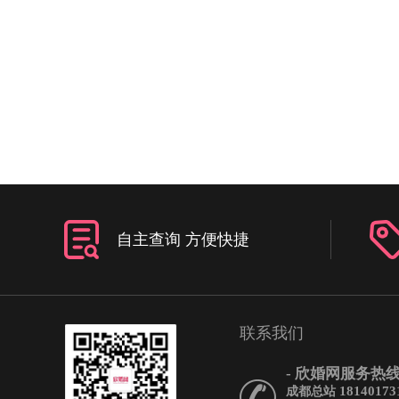
很容易发生两批的酒杯不
一样高，而摆放香槟塔对
比较高，相差一毫米都不
槟塔酒杯最基本的要求，
的酒杯必须紧靠在一起，
出任何一个酒杯。新人要
酒杯的时候，一定要提出
重要的提示，红酒杯不可
槟塔，因为那种酒杯之间
小，摆出来瘦高瘦高的，
也流不进下面的酒杯里。
摆放要点4、如果舞台足够
自主查询 方便快捷
香槟塔时最好把香槟塔摆
的一侧，这样就减少了一
险。
联系我们
- 欣婚网服务热线 
18140173
成都总站