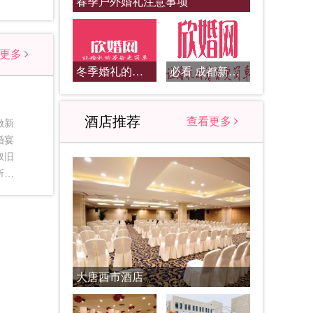
春季户外婚礼注意事项
看更多
冬季婚礼的举办需要考虑到哪些问题
必看 成都新郎接亲流程
酒店推荐
查看更多
做新
婚宴
叙旧
所有
这不
都是
穿成
司仪
、
能看
大唐西市酒店
乱坠
的真