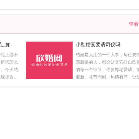
查
婚礼现场香槟塔摆放要点_如何摆放香槟塔
小型婚宴要请司仪吗
婚礼上必不
结婚是人生的一件大事，每位要
香槟塔怎么
郎新娘的人，都会认真安排自己
情。今天结
的每一个细节，你要尊老爱幼、
礼现场香槟
迎新、礼节周到、热情有序，让
来看看香槟
的来宾都趁兴而来，满意而归，
摆放要点
是一件容易的事。你所有的安排
要香槟塔
一颗颗珍珠，而司仪就是把它们
动的舞台的
一串项链的红线。那么如何挑选
定要防止由
呢？下面欣婚网为你详细介绍：1
险。特别是
看司仪的现场表现选司仪时最好
。在婚礼仪
看他的现场表现，跟你说得天花
的人员，如
都没有用，最关键的是要看看他