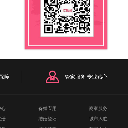
制宜
些流
可以
中窥
的
的一
不重
引力
浑厚
柔而
跟他
行交
保障
管家服务 专业贴心
是否
看他
够清
同
中心
备婚应用
商家服务
下
每个
注册
结婚登记
城市入驻
载先