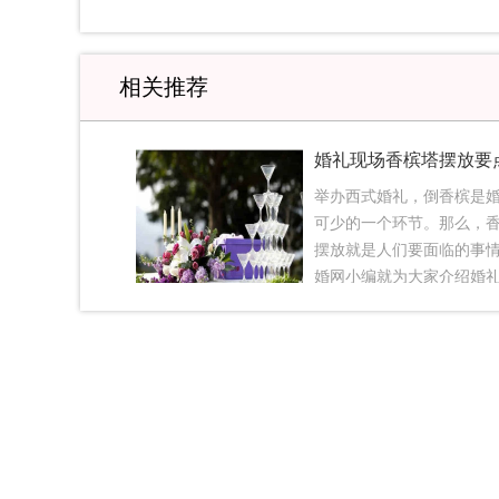
相关推荐
举办西式婚礼，倒香槟是
可少的一个环节。那么，
摆放就是人们要面临的事
婚网小编就为大家介绍婚
塔摆放的十个要点，一起
塔怎么摆放：婚礼香槟塔
1、摆放香槟塔的位置很重
一定要摆在人们不经常走
一侧。在婚礼仪式前，一
于人员来回走动而增加危
避免小孩子在跑闹中碰倒
式中，也要防止上台走动