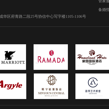
管家
预定。有一些好司仪的订单有可
经排到一年后了，所以最好尽早
备婚
们签订合同，以保证能够抢到自
区府青路二段25号协信中心写字楼1105-1106号
意的司仪。如果你是与婚庆公司
的协议，也可以在协议中加入一
款：备选的司仪或临时司仪不能
的解决方法。否则临场如有什么
错，只怕空口无凭。5、不要选好
友或名人做司仪不要选好朋友做
当天的司仪，虽然他足够热忱，
没有经验的他并不能很好的掌控
婚礼，即使他有一定的主持天赋
好也让他跟你一起到信得过的婚
司咨询一下，找专家稍微培训一
千万别让他们临时上阵，不然搞
礼可就不好了。婚礼司仪最好不
择名人，虽然名人效应不错，却
适合你的婚礼。如果是名嘴主持
带有的支持风格太过浓烈，会将