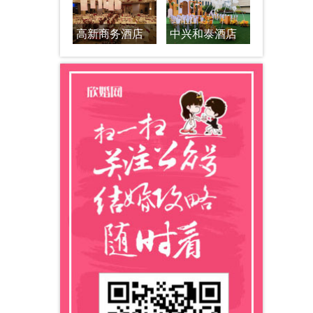
请司
他在
高新商务酒店
中兴和泰酒店
能带
性，
。在
很多
现场
一定
效
仪的
重要
流
行，
把整
仪给
合酒
进行
导致