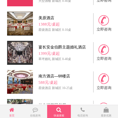
立即咨询
大型酒楼
新城区
0-40桌
美原酒店
1388元/桌起
立即咨询
星级酒店
新城区
0-10桌
宴长安金伯爵主题婚礼酒店
1399元/桌起
立即咨询
草坪婚礼
新城区
0-40桌
南方酒店—钟楼店
588元/桌起
立即咨询
星级酒店
新城区
10-25桌
拾叁潮花园餐厅
1088元/桌起
首页
在线咨询
快速搜索
电话咨询
最新优惠
立即咨询
草坪婚礼
新城区
0-11桌