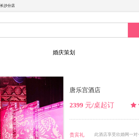
长沙分店
婚庆策划
唐乐宫酒店
2399 元/桌起订
贵宾礼
此酒店享受欣婚网一对