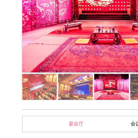
宴会厅
会