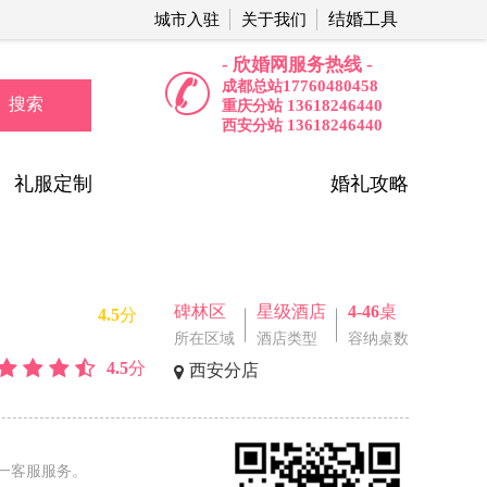
结婚工具
城市入驻
关于我们
- 欣婚网服务热线 -
17760480458
成都总站
搜索
13618246440
重庆分站
13618246440
西安分站
礼服定制
婚礼攻略
碑林区
星级酒店
4-46桌
4.5分
所在区域
酒店类型
容纳桌数
4.5分
西安分店
一客服服务。