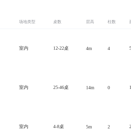
场地类型
桌数
层高
柱数
室内
12-22桌
4m
4
室内
25-46桌
14m
0
室内
4-8桌
5m
2