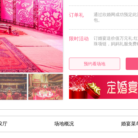
订单礼
通过欣婚网成功预定此
包。
限时活动
订婚宴送价值万元礼:
珠项链，妈妈礼服免费租
预约看场地
议厅
场地概况
婚宴菜