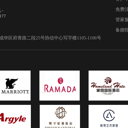
免费
-
177
管家
备婚
区府青路二段25号协信中心写字楼1105-1106号